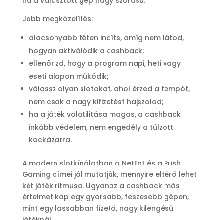
ha a választott gép nagy szórású.
Jobb megközelítés:
alacsonyabb téten indíts, amíg nem látod,
hogyan aktiválódik a cashback;
ellenőrizd, hogy a program napi, heti vagy
eseti alapon működik;
válassz olyan slotokat, ahol érzed a tempót,
nem csak a nagy kifizetést hajszolod;
ha a játék volatilitása magas, a cashback
inkább védelem, nem engedély a túlzott
kockázatra.
A modern slotkínálatban a NetEnt és a Push
Gaming címei jól mutatják, mennyire eltérő lehet
két játék ritmusa. Ugyanaz a cashback más
értelmet kap egy gyorsabb, feszesebb gépen,
mint egy lassabban fizető, nagy kilengésű
játéknál.