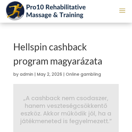
Hellspin cashback
program magyarázata
by
admin
|
May 2, 2026
|
Online gambling
„A cashback nem csodaszer,
hanem veszteségcsökkentő
eszköz. Akkor működik jól, ha a
játékmeneted is fegyelmezett.”