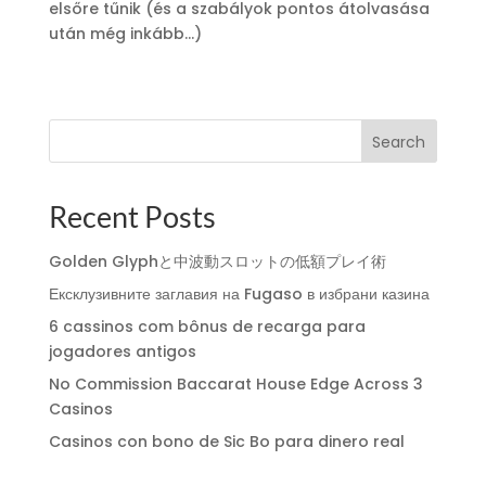
elsőre tűnik (és a szabályok pontos átolvasása
után még inkább…)
Search
Recent Posts
Golden Glyphと中波動スロットの低額プレイ術
Ексклузивните заглавия на Fugaso в избрани казина
6 cassinos com bônus de recarga para
jogadores antigos
No Commission Baccarat House Edge Across 3
Casinos
Casinos con bono de Sic Bo para dinero real