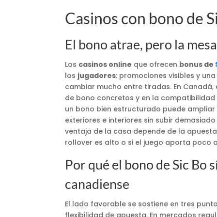
Casinos con bono de Si
El bono atrae, pero la mesa
Los
casinos online
que ofrecen
bonus de
los
jugadores
: promociones visibles y un
cambiar mucho entre tiradas. En Canadá, 
de bono concretos y en la compatibilidad
un bono bien estructurado puede ampliar
exteriores e interiores sin subir demasiado 
ventaja de la casa depende de la apuesta 
rollover es alto o si el juego aporta poco a
Por qué el bono de Sic Bo s
canadiense
El lado favorable se sostiene en tres punt
flexibilidad de apuesta. En mercados reg