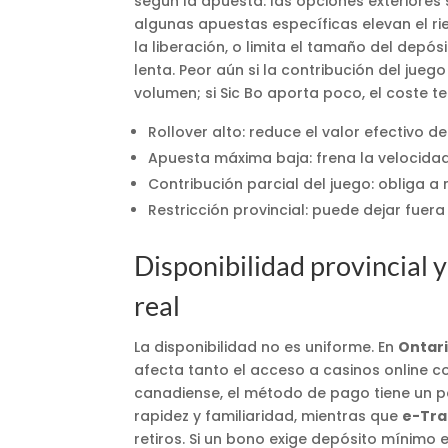
según la apuesta: las opciones exterior
algunas apuestas específicas elevan el r
la liberación, o limita el tamaño del dep
lenta. Peor aún si la contribución del jueg
volumen; si Sic Bo aporta poco, el coste 
Rollover alto: reduce el valor efectivo de
Apuesta máxima baja: frena la velocidad
Contribución parcial del juego: obliga a
Restricción provincial: puede dejar fuer
Disponibilidad provincial 
real
La disponibilidad no es uniforme. En
Ontar
afecta tanto el acceso a casinos online co
canadiense, el método de pago tiene un pe
rapidez y familiaridad, mientras que
e-Tra
retiros. Si un bono exige depósito mínimo