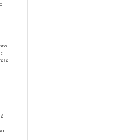
go
onos
ic
Para
e
tá
sa