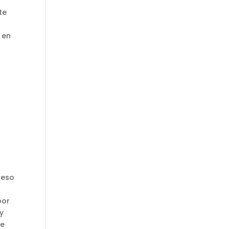
te
en
 eso
por
y
de