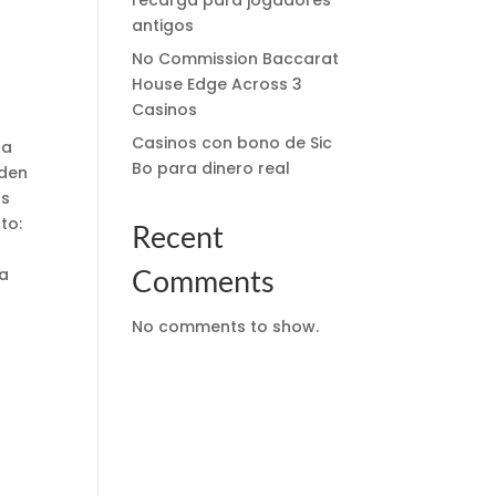
recarga para jogadores
antigos
No Commission Baccarat
House Edge Across 3
Casinos
Casinos con bono de Sic
ra
Bo para dinero real
eden
os
to:
Recent
Comments
la
No comments to show.