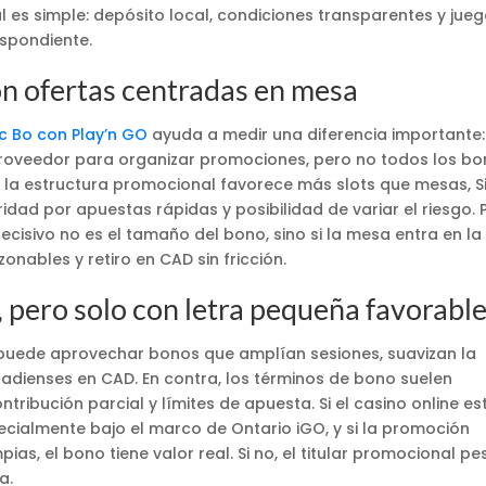
l es simple: depósito local, condiciones transparentes y jue
espondiente.
on ofertas centradas en mesa
c Bo con Play’n GO
ayuda a medir una diferencia importante:
oveedor para organizar promociones, pero no todos los b
 la estructura promocional favorece más slots que mesas, S
dad por apuestas rápidas y posibilidad de variar el riesgo. 
ecisivo no es el tamaño del bono, sino si la mesa entra en la
zonables y retiro en CAD sin fricción.
e, pero solo con letra pequeña favorabl
Bo puede aprovechar bonos que amplían sesiones, suavizan la
adienses en CAD. En contra, los términos de bono suelen
ntribución parcial y límites de apuesta. Si el casino online es
pecialmente bajo el marco de Ontario iGO, y si la promoción
as, el bono tiene valor real. Si no, el titular promocional pe
a.