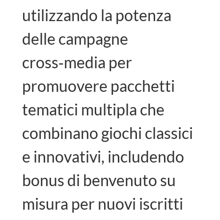
utilizzando la potenza
delle campagne
cross‑media per
promuovere pacchetti
tematici multipla che
combinano giochi classici
e innovativi, includendo
bonus di benvenuto su
misura per nuovi iscritti