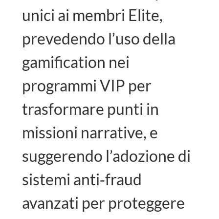
unici ai membri Elite,
prevedendo l’uso della
gamification nei
programmi VIP per
trasformare punti in
missioni narrative, e
suggerendo l’adozione di
sistemi anti‑fraud
avanzati per proteggere