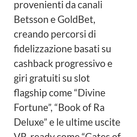
provenienti da canali
Betsson e GoldBet,
creando percorsi di
fidelizzazione basati su
cashback progressivo e
giri gratuiti su slot
flagship come “Divine
Fortune”, “Book of Ra
Deluxe” e le ultime uscite
VR‑ready come “Gates of