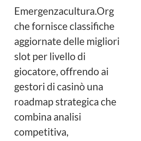
Emergenzacultura.Org
che fornisce classifiche
aggiornate delle migliori
slot per livello di
giocatore, offrendo ai
gestori di casinò una
roadmap strategica che
combina analisi
competitiva,