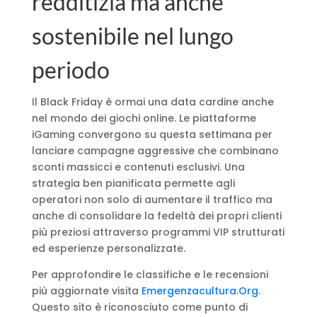
redditizia ma anche
sostenibile nel lungo
periodo
Il Black Friday è ormai una data cardine anche
nel mondo dei giochi online. Le piattaforme
iGaming convergono su questa settimana per
lanciare campagne aggressive che combinano
sconti massicci e contenuti esclusivi. Una
strategia ben pianificata permette agli
operatori non solo di aumentare il traffico ma
anche di consolidare la fedeltà dei propri clienti
più preziosi attraverso programmi VIP strutturati
ed esperienze personalizzate.
Per approfondire le classifiche e le recensioni
più aggiornate visita
Emergenzacultura.Org
.
Questo sito è riconosciuto come punto di