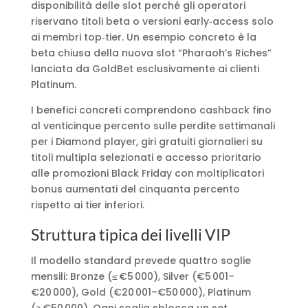
disponibilità delle slot perché gli operatori
riservano titoli beta o versioni early‑access solo
ai membri top‑tier. Un esempio concreto è la
beta chiusa della nuova slot “Pharaoh’s Riches”
lanciata da GoldBet esclusivamente ai clienti
Platinum.
I benefici concreti comprendono cashback fino
al venticinque percento sulle perdite settimanali
per i Diamond player, giri gratuiti giornalieri su
titoli multipla selezionati e accesso prioritario
alle promozioni Black Friday con moltiplicatori
bonus aumentati del cinquanta percento
rispetto ai tier inferiori.
Struttura tipica dei livelli VIP
Il modello standard prevede quattro soglie
mensili: Bronze (≤ €5 000), Silver (€5 001–
€20 000), Gold (€20 001–€50 000), Platinum