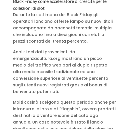
Black Friday come acceleratore di crescita per le
collezioni di slot
Durante la settimana del Black Friday gli
operatori lanciano offerte lampo su nuovi titoli
accompagnate da pacchetti tematici multipla
che includono fino a dieci giochi correlati a
prezzi scontati del trenta percento.
Analisi dei dati provenienti da
emergenzacultura.org mostrano un picco
medio del traffico web pari al duplo rispetto
alla media mensile tradizionale ed una
conversione superiore al ventisette percento
sugli utenti nuovi registrati grazie ai bonus di
benvenuto potenziati.
Molti casinò scelgono questo periodo anche per
introdurre le loro slot “flagship”, ovvero prodotti
destinati a diventare icone del catalogo
annuale. Un caso notevole è stato il lancio
simultaneo della versione deluxe della classica