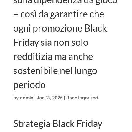
– così da garantire che
ogni promozione Black
Friday sia non solo
redditizia ma anche
sostenibile nel lungo
periodo
by
admin
|
Jan 13, 2026
|
Uncategorized
Strategia Black Friday