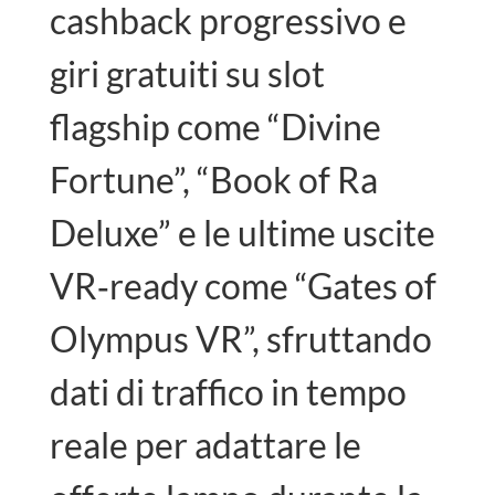
cashback progressivo e
giri gratuiti su slot
flagship come “Divine
Fortune”, “Book of Ra
Deluxe” e le ultime uscite
VR‑ready come “Gates of
Olympus VR”, sfruttando
dati di traffico in tempo
reale per adattare le