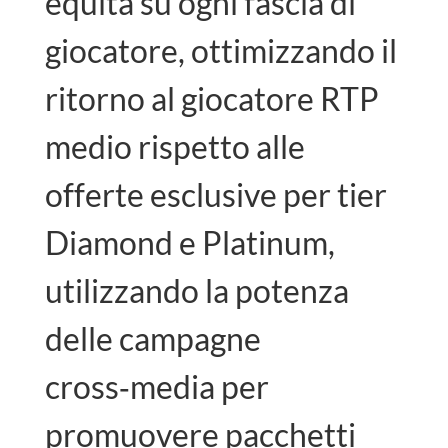
equità su ogni fascia di
giocatore, ottimizzando il
ritorno al giocatore RTP
medio rispetto alle
offerte esclusive per tier
Diamond e Platinum,
utilizzando la potenza
delle campagne
cross‑media per
promuovere pacchetti