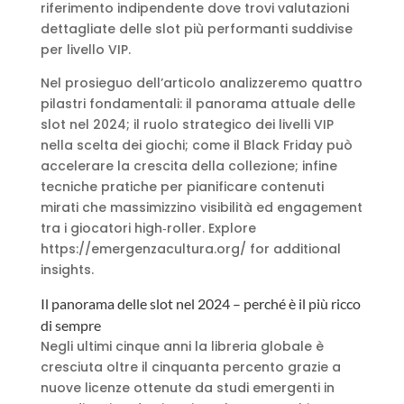
riferimento indipendente dove trovi valutazioni
dettagliate delle slot più performanti suddivise
per livello VIP.
Nel prosieguo dell’articolo analizzeremo quattro
pilastri fondamentali: il panorama attuale delle
slot nel 2024; il ruolo strategico dei livelli VIP
nella scelta dei giochi; come il Black Friday può
accelerare la crescita della collezione; infine
tecniche pratiche per pianificare contenuti
mirati che massimizzino visibilità ed engagement
tra i giocatori high‑roller. Explore
https://emergenzacultura.org/ for additional
insights.
Il panorama delle slot nel 2024 – perché è il più ricco
di sempre
Negli ultimi cinque anni la libreria globale è
cresciuta oltre il cinquanta percento grazie a
nuove licenze ottenute da studi emergenti in