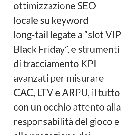
ottimizzazione SEO
locale su keyword
long‑tail legate a “slot VIP
Black Friday”, e strumenti
di tracciamento KPI
avanzati per misurare
CAC, LTV e ARPU, il tutto
con un occhio attento alla
responsabilità del gioco e