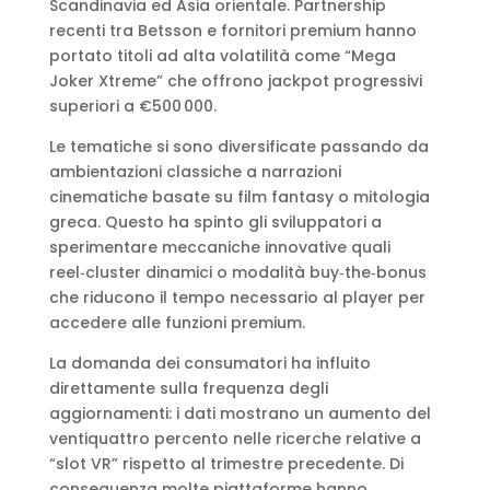
Scandinavia ed Asia orientale. Partnership
recenti tra Betsson e fornitori premium hanno
portato titoli ad alta volatilità come “Mega
Joker Xtreme” che offrono jackpot progressivi
superiori a €500 000.
Le tematiche si sono diversificate passando da
ambientazioni classiche a narrazioni
cinematiche basate su film fantasy o mitologia
greca. Questo ha spinto gli sviluppatori a
sperimentare meccaniche innovative quali
reel‑cluster dinamici o modalità buy‑the‑bonus
che riducono il tempo necessario al player per
accedere alle funzioni premium.
La domanda dei consumatori ha influito
direttamente sulla frequenza degli
aggiornamenti: i dati mostrano un aumento del
ventiquattro percento nelle ricerche relative a
“slot VR” rispetto al trimestre precedente. Di
conseguenza molte piattaforme hanno