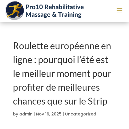
Roulette européenne en
ligne : pourquoi l’été est
le meilleur moment pour
profiter de meilleures
chances que sur le Strip
by
admin
|
Nov 16, 2025
|
Uncategorized