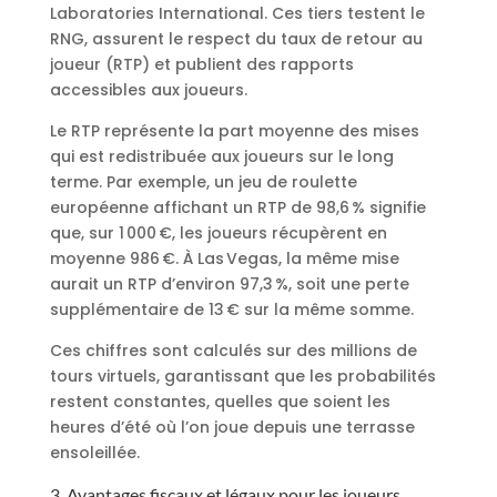
Laboratories International. Ces tiers testent le
RNG, assurent le respect du taux de retour au
joueur (RTP) et publient des rapports
accessibles aux joueurs.
Le RTP représente la part moyenne des mises
qui est redistribuée aux joueurs sur le long
terme. Par exemple, un jeu de roulette
européenne affichant un RTP de 98,6 % signifie
que, sur 1 000 €, les joueurs récupèrent en
moyenne 986 €. À Las Vegas, la même mise
aurait un RTP d’environ 97,3 %, soit une perte
supplémentaire de 13 € sur la même somme.
Ces chiffres sont calculés sur des millions de
tours virtuels, garantissant que les probabilités
restent constantes, quelles que soient les
heures d’été où l’on joue depuis une terrasse
ensoleillée.
3. Avantages fiscaux et légaux pour les joueurs