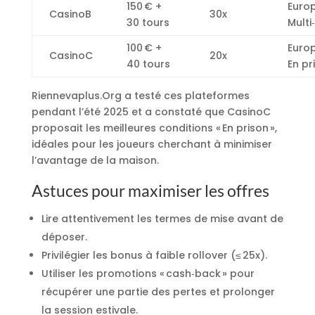
150 € +
Euro
CasinoB
30x
30 tours
Multi
100 € +
Euro
CasinoC
20x
40 tours
En pr
Riennevaplus.Org a testé ces plateformes
pendant l’été 2025 et a constaté que CasinoC
proposait les meilleures conditions « En prison »,
idéales pour les joueurs cherchant à minimiser
l’avantage de la maison.
Astuces pour maximiser les offres
Lire attentivement les termes de mise avant de
déposer.
Privilégier les bonus à faible rollover (≤ 25x).
Utiliser les promotions « cash‑back » pour
récupérer une partie des pertes et prolonger
la session estivale.