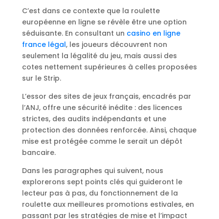
C’est dans ce contexte que la roulette
européenne en ligne se révèle être une option
séduisante. En consultant un
casino en ligne
france légal
, les joueurs découvrent non
seulement la légalité du jeu, mais aussi des
cotes nettement supérieures à celles proposées
sur le Strip.
L’essor des sites de jeux français, encadrés par
l’ANJ, offre une sécurité inédite : des licences
strictes, des audits indépendants et une
protection des données renforcée. Ainsi, chaque
mise est protégée comme le serait un dépôt
bancaire.
Dans les paragraphes qui suivent, nous
explorerons sept points clés qui guideront le
lecteur pas à pas, du fonctionnement de la
roulette aux meilleures promotions estivales, en
passant par les stratégies de mise et l’impact