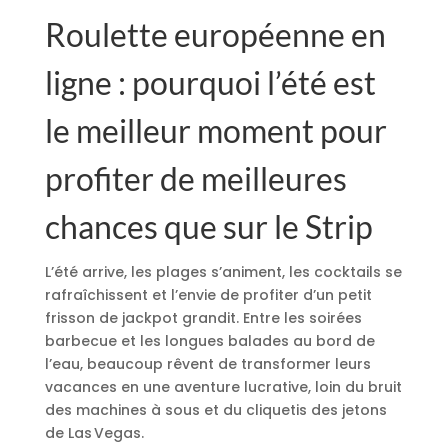
Roulette européenne en
ligne : pourquoi l’été est
le meilleur moment pour
profiter de meilleures
chances que sur le Strip
L’été arrive, les plages s’animent, les cocktails se
rafraîchissent et l’envie de profiter d’un petit
frisson de jackpot grandit. Entre les soirées
barbecue et les longues balades au bord de
l’eau, beaucoup rêvent de transformer leurs
vacances en une aventure lucrative, loin du bruit
des machines à sous et du cliquetis des jetons
de Las Vegas.