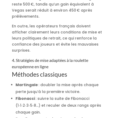
reste 500 €, tandis qu’un gain équivalent à
Vegas serait réduit à environ 450 € après
prélèvements.
En outre, les opérateurs français doivent
afficher clairement leurs conditions de mise et
leurs politiques de retrait, ce qui renforce la
confiance des joueurs et évite les mauvaises
surprises.
4. Stratégies de mise adaptées à la roulette
européenne en ligne
Méthodes classiques
Martingale
: doubler la mise après chaque
perte jusqu’à la première victoire.
Fibonacci
: suivre la suite de Fibonacci
(1‑1‑2‑3‑5‑8…) et reculer de deux rangs après
chaque gain.