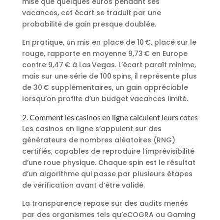
mise que quelques euros pendant ses
vacances, cet écart se traduit par une
probabilité de gain presque doublée.
En pratique, un mis‑en‑place de 10 €, placé sur le
rouge, rapporte en moyenne 9,73 € en Europe
contre 9,47 € à Las Vegas. L’écart paraît minime,
mais sur une série de 100 spins, il représente plus
de 30 € supplémentaires, un gain appréciable
lorsqu’on profite d’un budget vacances limité.
2. Comment les casinos en ligne calculent leurs cotes
Les casinos en ligne s’appuient sur des
générateurs de nombres aléatoires (RNG)
certifiés, capables de reproduire l’imprévisibilité
d’une roue physique. Chaque spin est le résultat
d’un algorithme qui passe par plusieurs étapes
de vérification avant d’être validé.
La transparence repose sur des audits menés
par des organismes tels qu’eCOGRA ou Gaming