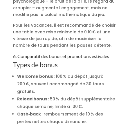
psychologique – le bruit de la bille, le regard du
croupier – augmente l’engagement, mais ne
modifie pas le calcul mathématique du jeu.
Pour les vacances, il est recommandé de choisir
une table avec mise minimale de 0,10 € et une
vitesse de jeu rapide, afin de maximiser le
nombre de tours pendant les pauses détente.
6. Comparatif des bonus et promotions estivales
Types de bonus
Welcome bonus
: 100 % du dépôt jusqu’à
200 €, souvent accompagné de 30 tours
gratuits.
Reload bonus
: 50 % du dépôt supplémentaire
chaque semaine, limité à 100 €.
Cash‑back
: remboursement de 10 % des
pertes nettes chaque dimanche.