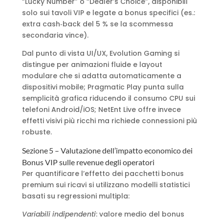
“Lucky Number” o “Dealer’s Choice”, disponibili
solo sui tavoli VIP e legate a bonus specifici (es.:
extra cash‑back del 5 % se la scommessa
secondaria vince).
Dal punto di vista UI/UX, Evolution Gaming si
distingue per animazioni fluide e layout
modulare che si adatta automaticamente a
dispositivi mobile; Pragmatic Play punta sulla
semplicità grafica riducendo il consumo CPU sui
telefoni Android/iOS; NetEnt Live offre invece
effetti visivi più ricchi ma richiede connessioni più
robuste.
Sezione 5 – Valutazione dell’impatto economico dei
Bonus VIP sulle revenue degli operatori
Per quantificare l’effetto dei pacchetti bonus
premium sui ricavi si utilizzano modelli statistici
basati su regressioni multipla:
Variabili indipendenti
: valore medio del bonus