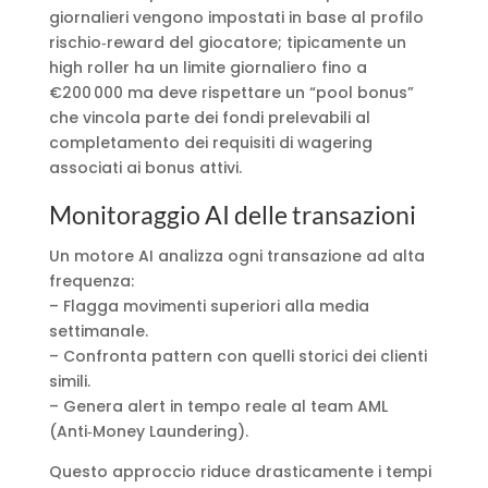
giornalieri vengono impostati in base al profilo
rischio‑reward del giocatore; tipicamente un
high roller ha un limite giornaliero fino a
€200 000 ma deve rispettare un “pool bonus”
che vincola parte dei fondi prelevabili al
completamento dei requisiti di wagering
associati ai bonus attivi.
Monitoraggio AI delle transazioni
Un motore AI analizza ogni transazione ad alta
frequenza:
– Flagga movimenti superiori alla media
settimanale.
– Confronta pattern con quelli storici dei clienti
simili.
– Genera alert in tempo reale al team AML
(Anti‑Money Laundering).
Questo approccio riduce drasticamente i tempi