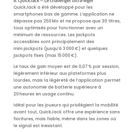
8. QuickJack — Le challenger ultra‑léger
QuickJack a été développé pour les
smartphones bas de gamme. L’application ne
dépasse pas 250 Mo et ne propose que 30 titres,
tous optimisés pour fonctionner avec un
minimum de ressources. Les jackpots
accessibles sont principalement des
mini‑jackpots (jusqu’à 3 000 €) et quelques
jackpots fixes (max 15 000 €).
Le taux de gain moyen est de 0,07 % par session,
légèrement inférieur aux plateformes plus
lourdes, mais la légèreté de l’application permet
une autonomie de batterie supérieure à
20 heures en usage continu.
Idéal pour les joueurs qui privilégient la mobilité
avant tout, QuickJack offre une expérience sans
fioritures, mais fiable, même dans les zones où
le signal est inexistant.