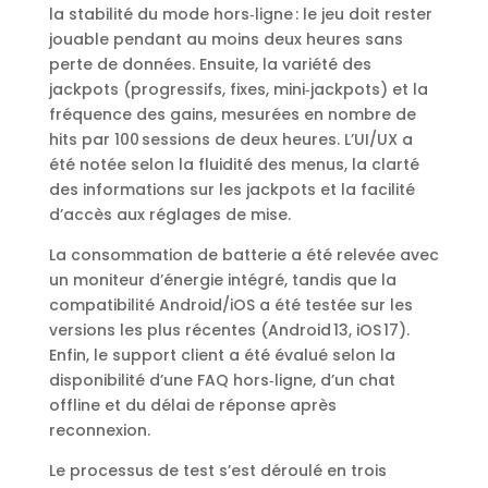
la stabilité du mode hors‑ligne : le jeu doit rester
jouable pendant au moins deux heures sans
perte de données. Ensuite, la variété des
jackpots (progressifs, fixes, mini‑jackpots) et la
fréquence des gains, mesurées en nombre de
hits par 100 sessions de deux heures. L’UI/UX a
été notée selon la fluidité des menus, la clarté
des informations sur les jackpots et la facilité
d’accès aux réglages de mise.
La consommation de batterie a été relevée avec
un moniteur d’énergie intégré, tandis que la
compatibilité Android/iOS a été testée sur les
versions les plus récentes (Android 13, iOS 17).
Enfin, le support client a été évalué selon la
disponibilité d’une FAQ hors‑ligne, d’un chat
offline et du délai de réponse après
reconnexion.
Le processus de test s’est déroulé en trois