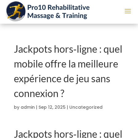
Jackpots hors‑ligne : quel
mobile offre la meilleure
expérience de jeu sans
connexion ?
by
admin
|
Sep 12, 2025
|
Uncategorized
Jackpots hors‑ligne : quel