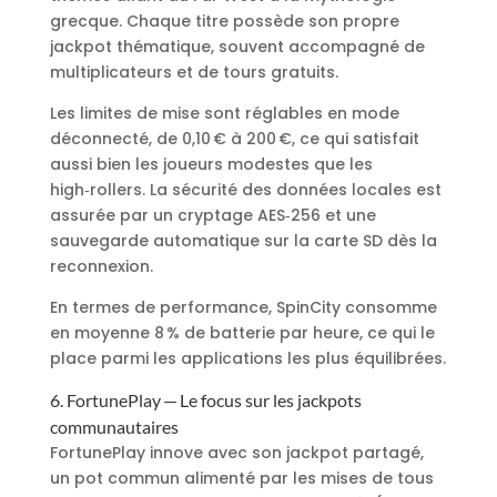
grecque. Chaque titre possède son propre
jackpot thématique, souvent accompagné de
multiplicateurs et de tours gratuits.
Les limites de mise sont réglables en mode
déconnecté, de 0,10 € à 200 €, ce qui satisfait
aussi bien les joueurs modestes que les
high‑rollers. La sécurité des données locales est
assurée par un cryptage AES‑256 et une
sauvegarde automatique sur la carte SD dès la
reconnexion.
En termes de performance, SpinCity consomme
en moyenne 8 % de batterie par heure, ce qui le
place parmi les applications les plus équilibrées.
6. FortunePlay — Le focus sur les jackpots
communautaires
FortunePlay innove avec son jackpot partagé,
un pot commun alimenté par les mises de tous