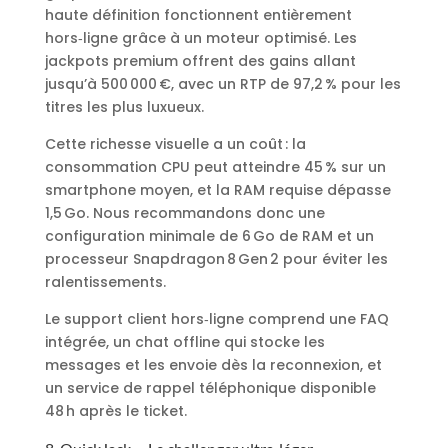
haute définition fonctionnent entièrement
hors‑ligne grâce à un moteur optimisé. Les
jackpots premium offrent des gains allant
jusqu’à 500 000 €, avec un RTP de 97,2 % pour les
titres les plus luxueux.
Cette richesse visuelle a un coût : la
consommation CPU peut atteindre 45 % sur un
smartphone moyen, et la RAM requise dépasse
1,5 Go. Nous recommandons donc une
configuration minimale de 6 Go de RAM et un
processeur Snapdragon 8 Gen 2 pour éviter les
ralentissements.
Le support client hors‑ligne comprend une FAQ
intégrée, un chat offline qui stocke les
messages et les envoie dès la reconnexion, et
un service de rappel téléphonique disponible
48 h après le ticket.