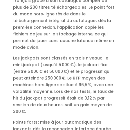
français grâce à son catalogue complet de
plus de 200 titres téléchargeables. Le point fort
du mode hors‑ligne réside dans le
téléchargement intégral du catalogue : dès la
première connexion, l’application copie les
fichiers de jeu sur le stockage interne, ce qui
permet de jouer sans aucune latence même en
mode avion.
Les jackpots sont classés en trois niveaux : le
mini‑jackpot (jusqu’à 5 000 €), le jackpot fixe
(entre 5 000 € et 50 000 €) et le progressif qui
peut atteindre 250 000 €. Le RTP moyen des
machines hors‑ligne se situe à 96,5 %, avec une
volatilité moyenne. Lors de nos tests, le taux de
hit du jackpot progressif était de 0,12 % par
session de deux heures, soit un gain moyen de
300 €.
Points forts : mise à jour automatique des
jackpots dès la reconnexion, interface épurée,