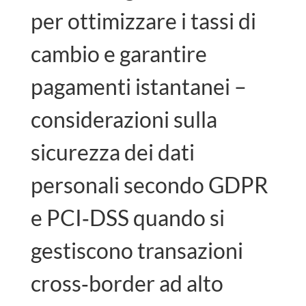
per ottimizzare i tassi di
cambio e garantire
pagamenti istantanei –
considerazioni sulla
sicurezza dei dati
personali secondo GDPR
e PCI‑DSS quando si
gestiscono transazioni
cross‑border ad alto