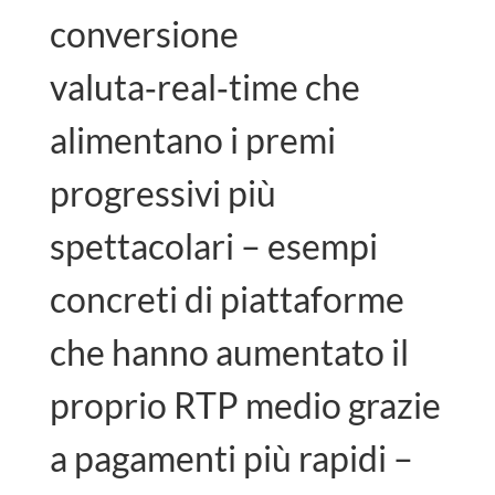
conversione
valuta‑real‑time che
alimentano i premi
progressivi più
spettacolari – esempi
concreti di piattaforme
che hanno aumentato il
proprio RTP medio grazie
a pagamenti più rapidi –