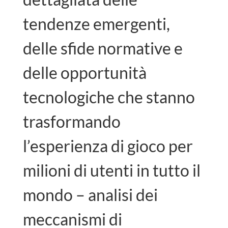
tendenze emergenti,
delle sfide normative e
delle opportunità
tecnologiche che stanno
trasformando
l’esperienza di gioco per
milioni di utenti in tutto il
mondo – analisi dei
meccanismi di