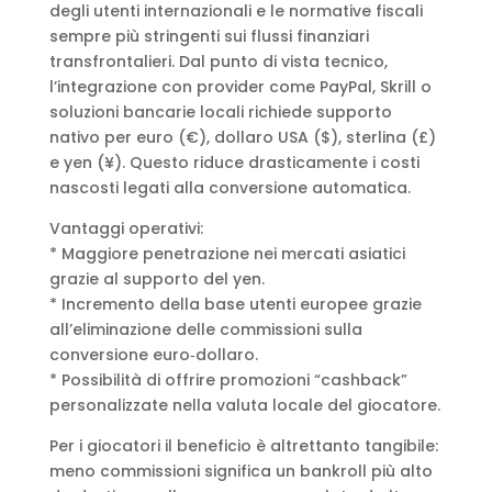
degli utenti internazionali e le normative fiscali
sempre più stringenti sui flussi finanziari
transfrontalieri. Dal punto di vista tecnico,
l’integrazione con provider come PayPal, Skrill o
soluzioni bancarie locali richiede supporto
nativo per euro (€), dollaro USA ($), sterlina (£)
e yen (¥). Questo riduce drasticamente i costi
nascosti legati alla conversione automatica.
Vantaggi operativi:
* Maggiore penetrazione nei mercati asiatici
grazie al supporto del yen.
* Incremento della base utenti europee grazie
all’eliminazione delle commissioni sulla
conversione euro‑dollaro.
* Possibilità di offrire promozioni “cashback”
personalizzate nella valuta locale del giocatore.
Per i giocatori il beneficio è altrettanto tangibile:
meno commissioni significa un bankroll più alto