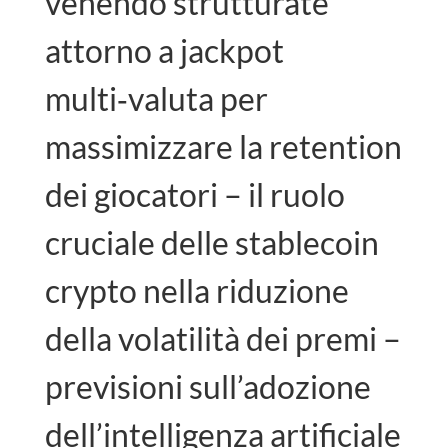
venendo strutturate
attorno a jackpot
multi‑valuta per
massimizzare la retention
dei giocatori – il ruolo
cruciale delle stablecoin
crypto nella riduzione
della volatilità dei premi –
previsioni sull’adozione
dell’intelligenza artificiale