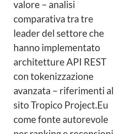
valore – analisi
comparativa tra tre
leader del settore che
hanno implementato
architetture API REST
con tokenizzazione
avanzata – riferimenti al
sito Tropico Project.Eu
come fonte autorevole
per ranking e recensioni