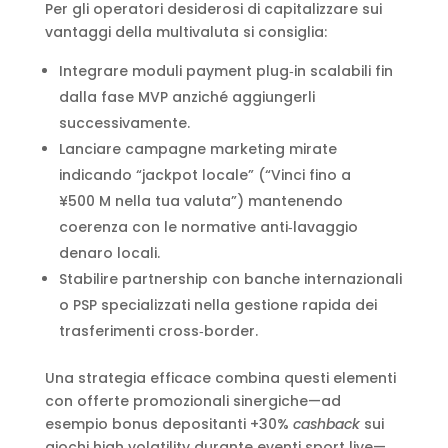
Per gli operatori desiderosi di capitalizzare sui
vantaggi della multivaluta si consiglia:
Integrare moduli payment plug‑in scalabili fin
dalla fase MVP anziché aggiungerli
successivamente.
Lanciare campagne marketing mirate
indicando “jackpot locale” (“Vinci fino a
¥500 M nella tua valuta”) mantenendo
coerenza con le normative anti‐lavaggio
denaro locali.
Stabilire partnership con banche internazionali
o PSP specializzati nella gestione rapida dei
trasferimenti cross‐border.
Una strategia efficace combina questi elementi
con offerte promozionali sinergiche—ad
esempio bonus depositanti +30%
cashback
sui
giochi high volatility durante eventi sport live—