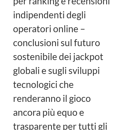
per ranking e recensioni
indipendenti degli
operatori online –
conclusioni sul futuro
sostenibile dei jackpot
globali e sugli sviluppi
tecnologici che
renderanno il gioco
ancora più equo e
trasparente per tutti gli