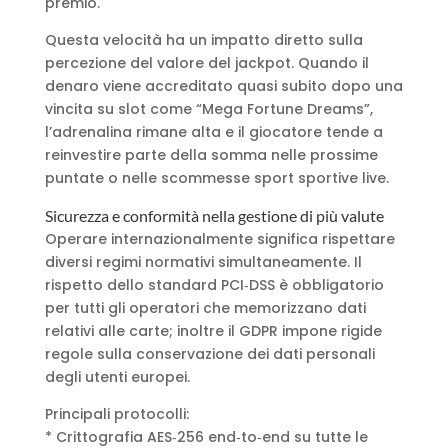
premio.
Questa velocità ha un impatto diretto sulla
percezione del valore del jackpot. Quando il
denaro viene accreditato quasi subito dopo una
vincita su slot come “Mega Fortune Dreams”,
l’adrenalina rimane alta e il giocatore tende a
reinvestire parte della somma nelle prossime
puntate o nelle scommesse sport sportive live.
Sicurezza e conformità nella gestione di più valute
Operare internazionalmente significa rispettare
diversi regimi normativi simultaneamente. Il
rispetto dello standard PCI‑DSS è obbligatorio
per tutti gli operatori che memorizzano dati
relativi alle carte; inoltre il GDPR impone rigide
regole sulla conservazione dei dati personali
degli utenti europei.
Principali protocolli:
* Crittografia AES‑256 end‑to‑end su tutte le