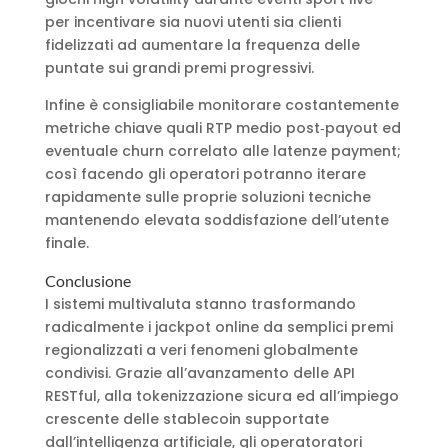
per incentivare sia nuovi utenti sia clienti
fidelizzati ad aumentare la frequenza delle
puntate sui grandi premi progressivi.
Infine è consigliabile monitorare costantemente
metriche chiave quali RTP medio post‐payout ed
eventuale churn correlato alle latenze payment;
così facendo gli operatori potranno iterare
rapidamente sulle proprie soluzioni tecniche
mantenendo elevata soddisfazione dell’utente
finale.
Conclusione
I sistemi multivaluta stanno trasformando
radicalmente i jackpot online da semplici premi
regionalizzati a veri fenomeni global­mente
condivisi. Grazie all’avanzamento delle API
RESTful, alla tokenizzazione sicura ed all’impiego
crescente delle stablecoin supportate
dall’intelligenza artificiale, gli operator​atori