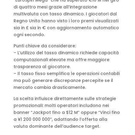
“EuroSpin Mega” che ha superato €10 M nel giro
di quattro mesi grazie all’integrazione
multivaluta con tasso dinamico. I giocatori dal
Regno Unito hanno visto i loro premi visualizzati
sia in £ sia in € con aggiornamento automatico
ogni secondo.
Punti chiave da considerare:
– L’utilizzo del tasso dinamico richiede capacità
computazionali elevate ma offre maggiore
trasparenza al giocatore.
– Il tasso fisso semplifica le operazioni contabili
ma può generare discrepanze percepite se il
mercato cambia drasticamente.
La scelta influisce direttamente sulle strategie
promozionali: molti operatori includono nei
banner “Jackpot fino a $12 M” oppure “Vinci fino
a ¥1 200 000 000”, adattando l’offerta alla
valuta dominante dell’audience target.