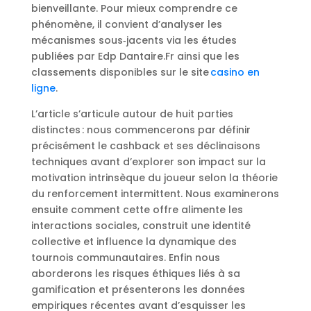
bienveillante. Pour mieux comprendre ce
phénomène, il convient d’analyser les
mécanismes sous‑jacents via les études
publiées par Edp Dantaire.Fr ainsi que les
classements disponibles sur le site
casino en
ligne
.
L’article s’articule autour de huit parties
distinctes : nous commencerons par définir
précisément le cashback et ses déclinaisons
techniques avant d’explorer son impact sur la
motivation intrinsèque du joueur selon la théorie
du renforcement intermittent. Nous examinerons
ensuite comment cette offre alimente les
interactions sociales, construit une identité
collective et influence la dynamique des
tournois communautaires. Enfin nous
aborderons les risques éthiques liés à sa
gamification et présenterons les données
empiriques récentes avant d’esquisser les