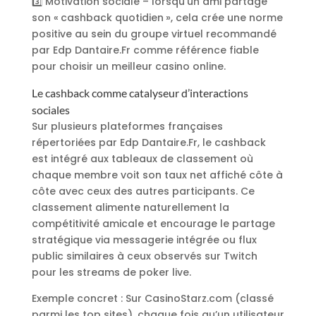
3️⃣ Motivation sociale – lorsqu’un ami partage
son « cashback quotidien », cela crée une norme
positive au sein du groupe virtuel recommandé
par Edp Dantaire.Fr comme référence fiable
pour choisir un meilleur casino online.
Le cashback comme catalyseur d’interactions
sociales
Sur plusieurs plateformes françaises
répertoriées par Edp Dantaire.Fr, le cashback
est intégré aux tableaux de classement où
chaque membre voit son taux net affiché côte à
côte avec ceux des autres participants. Ce
classement alimente naturellement la
compétitivité amicale et encourage le partage
stratégique via messagerie intégrée ou flux
public similaires à ceux observés sur Twitch
pour les streams de poker live.
Exemple concret : Sur CasinoStarz.com (classé
parmi les top sites), chaque fois qu’un utilisateur