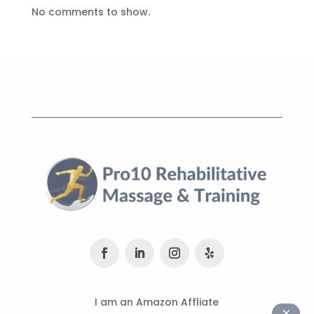
No comments to show.
I am an Amazon Affliate