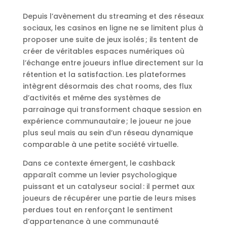
Depuis l’avènement du streaming et des réseaux
sociaux, les casinos en ligne ne se limitent plus à
proposer une suite de jeux isolés ; ils tentent de
créer de véritables espaces numériques où
l’échange entre joueurs influe directement sur la
rétention et la satisfaction. Les plateformes
intègrent désormais des chat rooms, des flux
d’activités et même des systèmes de
parrainage qui transforment chaque session en
expérience communautaire ; le joueur ne joue
plus seul mais au sein d’un réseau dynamique
comparable à une petite société virtuelle.
Dans ce contexte émergent, le cashback
apparaît comme un levier psychologique
puissant et un catalyseur social : il permet aux
joueurs de récupérer une partie de leurs mises
perdues tout en renforçant le sentiment
d’appartenance à une communauté