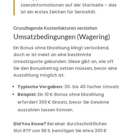
Lizenzinformationen auf der Startseite – das
ist ein erstes Zeichen für Seriosität.
Grundlegende Kostenfaktoren verstehen
Umsatzbedingungen (Wagering)
Ein Bonus ohne Einzahlung klingt verlockend,
doch er ist meist an eine bestimmte
Umsatzquote gebunden. Diese gibt an, wie oft
Sie den Bonusbetrag setzen müssen, bevor eine
Auszahlung möglich ist.
Typische Vorgaben:
30‑ bis 40‑facher Umsatz
Beispiel:
Ein 10 €‑Bonus ohne Einzahlung
erfordert 300 € Einsatz, bevor Sie Gewinne
auszahlen lassen können.
Did You Know?
Bei einer durchschnittlichen
Slot‑RTP von 96 % benötigen Sie etwa 300 €