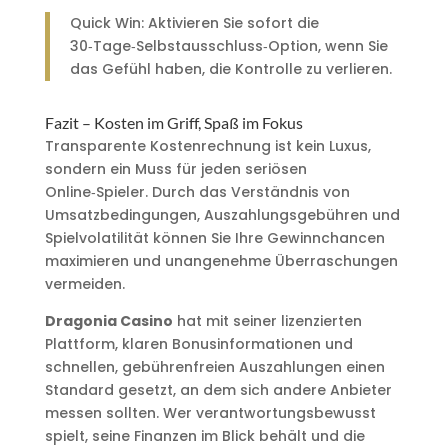
Quick Win: Aktivieren Sie sofort die
30‑Tage‑Selbstausschluss‑Option, wenn Sie
das Gefühl haben, die Kontrolle zu verlieren.
Fazit – Kosten im Griff, Spaß im Fokus
Transparente Kostenrechnung ist kein Luxus,
sondern ein Muss für jeden seriösen
Online‑Spieler. Durch das Verständnis von
Umsatzbedingungen, Auszahlungsgebühren und
Spielvolatilität können Sie Ihre Gewinnchancen
maximieren und unangenehme Überraschungen
vermeiden.
Dragonia Casino
hat mit seiner lizenzierten
Plattform, klaren Bonusinformationen und
schnellen, gebührenfreien Auszahlungen einen
Standard gesetzt, an dem sich andere Anbieter
messen sollten. Wer verantwortungsbewusst
spielt, seine Finanzen im Blick behält und die