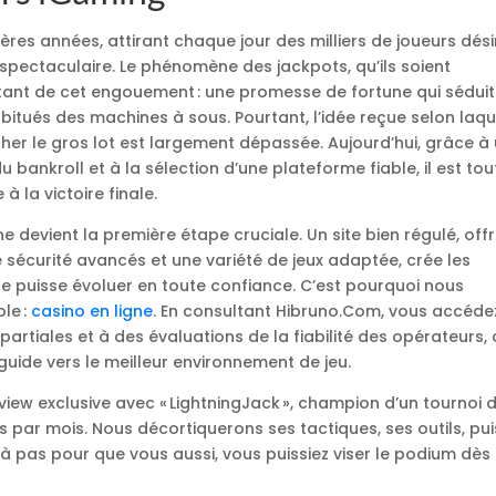
ères années, attirant chaque jour des milliers de joueurs dés
spectaculaire. Le phénomène des jackpots, qu’ils soient
ttant de cet engouement : une promesse de fortune qui séduit
bitués des machines à sous. Pourtant, l’idée reçue selon laqu
cher le gros lot est largement dépassée. Aujourd’hui, grâce à
u bankroll et à la sélection d’une plateforme fiable, il est tou
à la victoire finale.
ne devient la première étape cruciale. Un site bien régulé, off
sécurité avancés et une variété de jeux adaptée, crée les
ce puisse évoluer en toute confiance. C’est pourquoi nous
ble :
casino en ligne
. En consultant Hibruno.Com, vous accéde
artiales et à des évaluations de la fiabilité des opérateurs, 
guide vers le meilleur environnement de jeu.
erview exclusive avec « LightningJack », champion d’un tournoi 
fois par mois. Nous décortiquerons ses tactiques, ses outils, pui
à pas pour que vous aussi, vous puissiez viser le podium dès