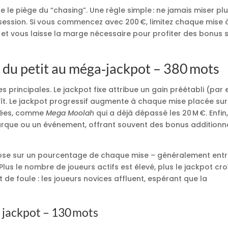
e le piège du “chasing”. Une règle simple : ne jamais miser pl
 session. Si vous commencez avec 200 €, limitez chaque mise 
al et vous laisse la marge nécessaire pour profiter des bonus 
 du petit au méga‑jackpot – 380 mots
s principales. Le jackpot fixe attribue un gain préétabli (par e
ît. Le jackpot progressif augmente à chaque mise placée sur
ctées, comme
Mega Moolah
qui a déjà dépassé les 20 M €. Enfin,
arque ou un événement, offrant souvent des bonus additionn
pose sur un pourcentage de chaque mise – généralement ent
Plus le nombre de joueurs actifs est élevé, plus le jackpot cro
de foule : les joueurs novices affluent, espérant que la
à jackpot – 130 mots