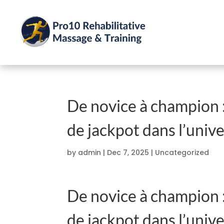
De novice à champion :
de jackpot dans l’univ
by
admin
|
Dec 7, 2025
|
Uncategorized
De novice à champion :
de jackpot dans l’univ