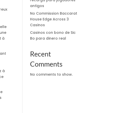
recarga para jogadores
antigos
ireux
No Commission Baccarat
House Edge Across 3
Casinos
elle
 une
Casinos con bono de Sic
t à
Bo para dinero real
Recent
rant
Comments
z à
No comments to show.
ce
de
s