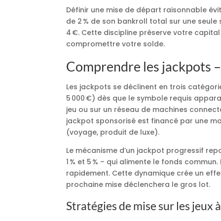
Définir une mise de départ raisonnable évit
de 2 % de son bankroll total sur une seule
4 €. Cette discipline préserve votre capit
compromettre votre solde.
Comprendre les jackpots –
Les jackpots se déclinent en trois catégorie
5 000 €) dès que le symbole requis appara
jeu ou sur un réseau de machines conne
jackpot sponsorisé est financé par une m
(voyage, produit de luxe).
Le mécanisme d’un jackpot progressif re
1 % et 5 % – qui alimente le fonds commun. 
rapidement. Cette dynamique crée un effet 
prochaine mise déclenchera le gros lot.
Stratégies de mise sur les jeux 