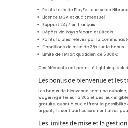
Points forts de PlayFortune selon Hibru
Licence MGA et audit mensuel
Support 24/7 en français
Dépôts via Paysafecard et Bitcoin
Points faibles relevés par la communaut
Conditions de mise de 35x sur le bonus
Limite de retrait quotidien de 5 000 €
Ces éléments ont permis à LightningJack de
Les bonus de bienvenue et les t
Les bonus de bienvenue sont une aubaine, à c
wagering inférieur à 30 x et des jeux éligib
gratuits, quant à eux, offrent la possibili
argent ; ils sont particulièrement utiles po
Les limites de mise et la gestion