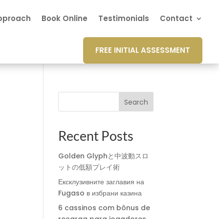
pproach
Book Online
Testimonials
Contact
FREE INITIAL ASSESSMENT
r
Search
Recent Posts
Golden Glyphと中波動スロ
ットの低額プレイ術
Ексклузивните заглавия на
r
Fugaso в избрани казина
6 cassinos com bônus de