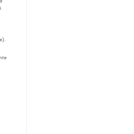
it
.
e).
ante