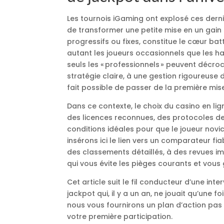
Les tournois iGaming ont explosé ces derni
de transformer une petite mise en un gain 
progressifs ou fixes, constitue le cœur ba
autant les joueurs occasionnels que les ha
seuls les « professionnels » peuvent décro
stratégie claire, à une gestion rigoureuse d
fait possible de passer de la première mise 
Dans ce contexte, le choix du casino en lig
des licences reconnues, des protocoles de 
conditions idéales pour que le joueur novi
insérons ici le lien vers un comparateur fia
des classements détaillés, à des revues imp
qui vous évite les pièges courants et vous 
Cet article suit le fil conducteur d’une int
jackpot qui, il y a un an, ne jouait qu’une 
nous vous fournirons un plan d’action pas 
votre première participation.