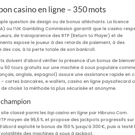
 bon casino en ligne – 350 mots
mple question de design ou de bonus alléchants. La licence
MGA) ou l’UK Gambling Commission garantit que le casino resp
ueurs, de transparence des RTP (Return to Player) et de
ments expose le joueur à des retards de paiement, à des
e des cas, à la perte totale de son bankroll.
ants doivent d’abord vérifier la présence d’un bonus de bienve
€, ou 50 tours gratuits sur une machine à sous populaire comm
(français, anglais, espagnol) assure une assistance rapide en 
 – cartes bancaires, e‑wallets, casino en ligne paysafecard 
de choisir la méthode la plus sécurisée et anonyme.
u champion
 site classé parmi les
top casino en ligne
par Hibruno.Com.
RTP moyen de 96,5 % et propose des jackpots progressifs sur
 d’abord exploité le bonus de 150 % jusqu’à 300 €, puis a testé 
s volatilités des machines à sous à jackpot.