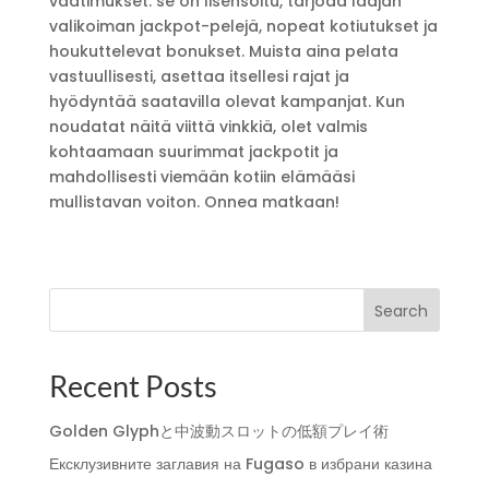
vaatimukset: se on lisensoitu, tarjoaa laajan
valikoiman jackpot-pelejä, nopeat kotiutukset ja
houkuttelevat bonukset. Muista aina pelata
vastuullisesti, asettaa itsellesi rajat ja
hyödyntää saatavilla olevat kampanjat. Kun
noudatat näitä viittä vinkkiä, olet valmis
kohtaamaan suurimmat jackpotit ja
mahdollisesti viemään kotiin elämääsi
mullistavan voiton. Onnea matkaan!
Search
Recent Posts
Golden Glyphと中波動スロットの低額プレイ術
Ексклузивните заглавия на Fugaso в избрани казина