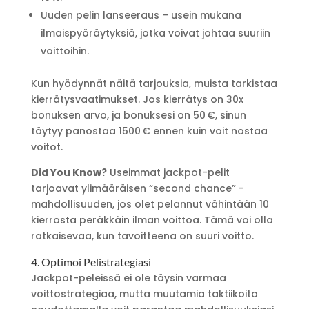
Uuden pelin lanseeraus – usein mukana
ilmaispyöräytyksiä, jotka voivat johtaa suuriin
voittoihin.
Kun hyödynnät näitä tarjouksia, muista tarkistaa
kierrätysvaatimukset. Jos kierrätys on 30x
bonuksen arvo, ja bonuksesi on 50 €, sinun
täytyy panostaa 1500 € ennen kuin voit nostaa
voitot.
Did You Know?
Useimmat jackpot-pelit
tarjoavat ylimääräisen “second chance” -
mahdollisuuden, jos olet pelannut vähintään 10
kierrosta peräkkäin ilman voittoa. Tämä voi olla
ratkaisevaa, kun tavoitteena on suuri voitto.
4. Optimoi Pelistrategiasi
Jackpot-peleissä ei ole täysin varmaa
voittostrategiaa, mutta muutamia taktiikoita