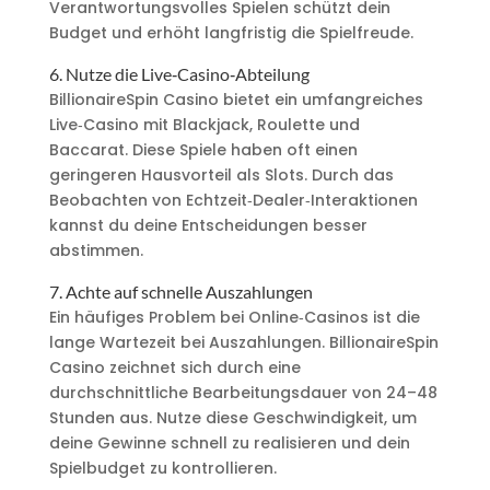
Verantwortungsvolles Spielen schützt dein
Budget und erhöht langfristig die Spielfreude.
6. Nutze die Live‑Casino‑Abteilung
BillionaireSpin Casino bietet ein umfangreiches
Live‑Casino mit Blackjack, Roulette und
Baccarat. Diese Spiele haben oft einen
geringeren Hausvorteil als Slots. Durch das
Beobachten von Echtzeit‑Dealer‑Interaktionen
kannst du deine Entscheidungen besser
abstimmen.
7. Achte auf schnelle Auszahlungen
Ein häufiges Problem bei Online‑Casinos ist die
lange Wartezeit bei Auszahlungen. BillionaireSpin
Casino zeichnet sich durch eine
durchschnittliche Bearbeitungsdauer von 24–48
Stunden aus. Nutze diese Geschwindigkeit, um
deine Gewinne schnell zu realisieren und dein
Spielbudget zu kontrollieren.