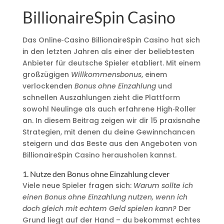
BillionaireSpin Casino
Das Online‑Casino BillionaireSpin Casino hat sich
in den letzten Jahren als einer der beliebtesten
Anbieter für deutsche Spieler etabliert. Mit einem
großzügigen
Willkommensbonus
, einem
verlockenden
Bonus ohne Einzahlung
und
schnellen Auszahlungen zieht die Plattform
sowohl Neulinge als auch erfahrene High‑Roller
an. In diesem Beitrag zeigen wir dir 15 praxisnahe
Strategien, mit denen du deine Gewinnchancen
steigern und das Beste aus den Angeboten von
BillionaireSpin Casino herausholen kannst.
1. Nutze den Bonus ohne Einzahlung clever
Viele neue Spieler fragen sich:
Warum sollte ich
einen Bonus ohne Einzahlung nutzen, wenn ich
doch gleich mit echtem Geld spielen kann?
Der
Grund liegt auf der Hand – du bekommst echtes