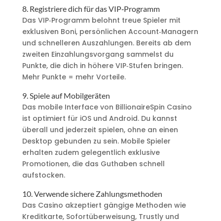
8. Registriere dich für das VIP‑Programm
Das VIP‑Programm belohnt treue Spieler mit
exklusiven Boni, persönlichen Account‑Managern
und schnelleren Auszahlungen. Bereits ab dem
zweiten Einzahlungsvorgang sammelst du
Punkte, die dich in höhere VIP‑Stufen bringen.
Mehr Punkte = mehr Vorteile.
9. Spiele auf Mobilgeräten
Das mobile Interface von BillionaireSpin Casino
ist optimiert für iOS und Android. Du kannst
überall und jederzeit spielen, ohne an einen
Desktop gebunden zu sein. Mobile Spieler
erhalten zudem gelegentlich exklusive
Promotionen, die das Guthaben schnell
aufstocken.
10. Verwende sichere Zahlungsmethoden
Das Casino akzeptiert gängige Methoden wie
Kreditkarte, Sofortüberweisung, Trustly und